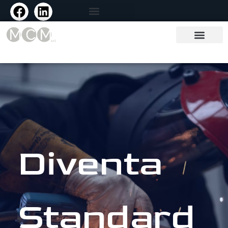
Chi Siamo
Diventa fornitor
Diventa
Standard